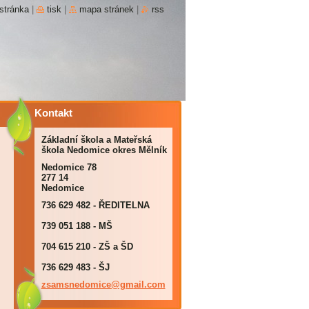
stránka
|
tisk
|
mapa stránek
|
rss
Kontakt
Základní škola a Mateřská
škola Nedomice okres Mělník
Nedomice 78
277 14
Nedomice
736 629 482 - ŘEDITELNA
739 051 188 - MŠ
704 615 210 - ZŠ a ŠD
736 629 483 - ŠJ
zsamsned
omice@gm
ail.com