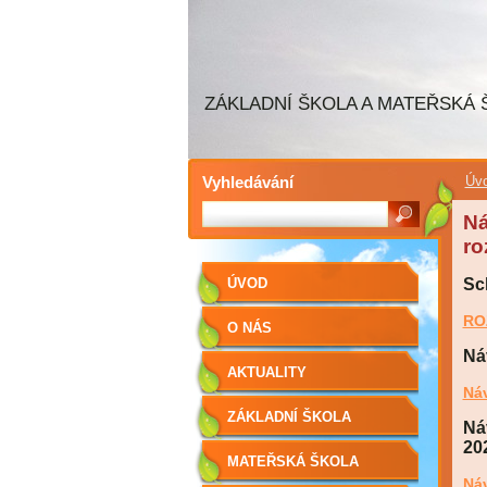
ZÁKLADNÍ ŠKOLA A MATEŘSKÁ
Vyhledávání
Úv
Ná
ro
ÚVOD
Sc
RO
O NÁS
Ná
AKTUALITY
Náv
ZÁKLADNÍ ŠKOLA
Ná
20
MATEŘSKÁ ŠKOLA
Náv