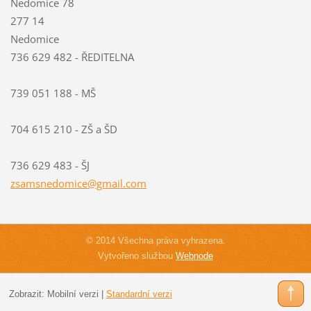
Nedomice 78
277 14
Nedomice
736 629 482 - ŘEDITELNA
739 051 188 - MŠ
704 615 210 - ZŠ a ŠD
736 629 483 - ŠJ
zsamsned
omice@gm
ail.com
© 2014 Všechna práva vyhrazena.
Vytvořeno službou
Webnode
Zobrazit:
Mobilní verzi
|
Standardní verzi